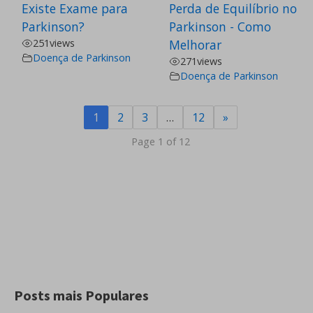
Existe Exame para
Perda de Equilíbrio no
Parkinson?
Parkinson - Como
251
views
Melhorar
Doença de Parkinson
271
views
Doença de Parkinson
1
2
3
…
12
»
Page 1 of 12
Posts mais Populares