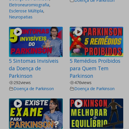
Doença de Parkinson
Eletroneuromiografia
,
Esclerose Múltipla
,
Neuropatias
5 Sintomas Invisíveis
5 Remédios Proibidos
da Doença de
para Quem Tem
Parkinson
Parkinson
292
views
476
views
Doença de Parkinson
Doença de Parkinson