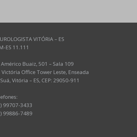
UROLOGISTA VITÓRIA – ES
M-ES 11.111
. Américo Buaiz, 501 – Sala 109
 Victória Office Tower Leste, Enseada
Suá, Vitória – ES, CEP: 29050-911
lefones:
7) 99707-3433
7) 99886-7489