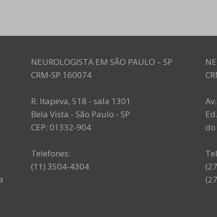
NEUROLOGISTA EM SÃO PAULO – SP
NE
CRM-SP 160074
CR
R. Itapeva, 518 - sala 1301
Av
Bela Vista - São Paulo - SP
Ed.
CEP: 01332-904
do 
Telefones:
Te
(11) 3504-4304
(2
a
(2