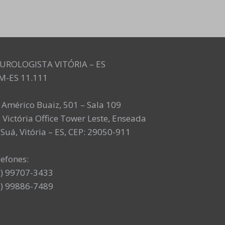
UROLOGISTA VITÓRIA – ES
M-ES 11.111
. Américo Buaiz, 501 – Sala 109
 Victória Office Tower Leste, Enseada
Suá, Vitória – ES, CEP: 29050-911
lefones:
7) 99707-3433
7) 99886-7489