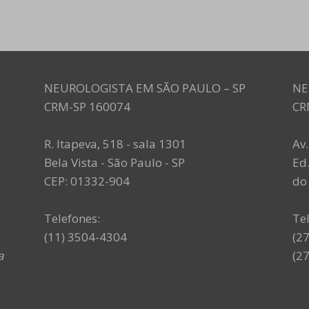
NEUROLOGISTA EM SÃO PAULO – SP
NE
CRM-SP 160074
CR
R. Itapeva, 518 - sala 1301
Av
Bela Vista - São Paulo - SP
Ed.
CEP: 01332-904
do 
Telefones:
Te
(11) 3504-4304
(2
a
(2