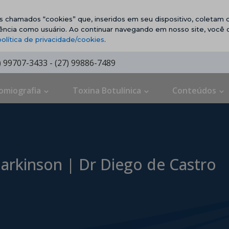
vos chamados “cookies” que, inseridos em seu dispositivo, coletam d
ência como usuário. Ao continuar navegando em nosso site, você
política de privacidade/cookies
.
7) 99707-3433 - (27) 99886-7489
omiografia
Toxina Botulínica
Conteúdos
rkinson | Dr Diego de Castro