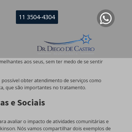
gue superar algo sozinho, o paciente com Parkinson
11 3504-4304
Parkinson entender, por exemplo, a dor que este
os outros pacientes com Parkinson. Por isso é tão
l Parkinson
, a
Vibrar com Parkinson
e várias outras
cê pode compartilhar suas experiências com pessoas que
elhantes aos seus, sem ter medo de se sentir
possível obter atendimento de serviços como
sta, que são importantes no tratamento.
as e Sociais
ra avaliar o impacto de atividades comunitárias e
rkinson. Nós vamos compartilhar dois exemplos de