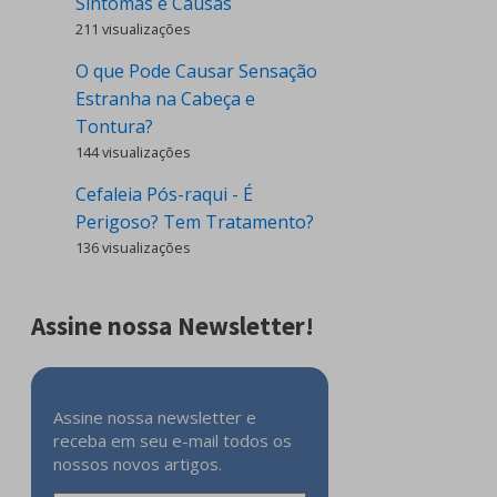
Sintomas e Causas
211 visualizações
O que Pode Causar Sensação
Estranha na Cabeça e
Tontura?
144 visualizações
Cefaleia Pós-raqui - É
Perigoso? Tem Tratamento?
136 visualizações
Assine nossa Newsletter!
Assine nossa newsletter e
receba em seu e-mail todos os
nossos novos artigos.