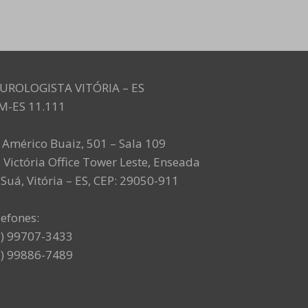
UROLOGISTA VITÓRIA – ES
M-ES 11.111
. Américo Buaiz, 501 – Sala 109
 Victória Office Tower Leste, Enseada
Suá, Vitória – ES, CEP: 29050-911
lefones:
7) 99707-3433
7) 99886-7489