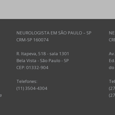
NEUROLOGISTA EM SÃO PAULO – SP
NE
CRM-SP 160074
CR
R. Itapeva, 518 - sala 1301
Av
Bela Vista - São Paulo - SP
Ed.
CEP: 01332-904
do 
Telefones:
Te
(11) 3504-4304
(2
a
(2