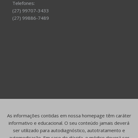
Telefones:
(27) 99707-3433
(27) 99886-7489
As informações contidas em nossa homepage têm caráter
informativo e educacional. O seu conteúdo jamais deverá
ser utilizado para autodiagnóstico, autotratamento e
automedicação. Em caso de dúvida, o médico deverá ser