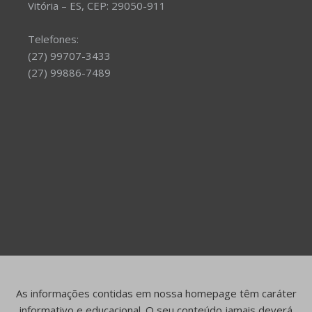
Vitória – ES, CEP: 29050-911
Telefones:
(27) 99707-3433
(27) 99886-7489
As informações contidas em nossa homepage têm caráter
informativo e educacional. O seu conteúdo jamais deverá