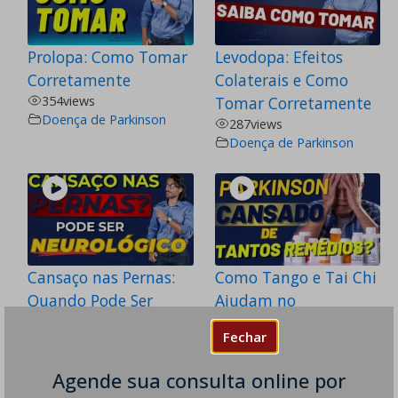
Prolopa: Como Tomar
Levodopa: Efeitos
Corretamente
Colaterais e Como
354
views
Tomar Corretamente
Doença de Parkinson
287
views
Doença de Parkinson
Cansaço nas Pernas:
Como Tango e Tai Chi
Quando Pode Ser
Ajudam no
Neurológico
Tratamento do
Fechar
300
views
Parkinson
AVC
,
216
views
Agende sua consulta online por
Doença de Parkinson
,
Doença de Parkinson