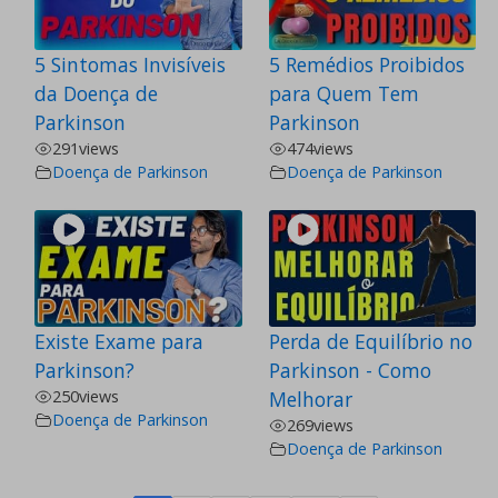
5 Sintomas Invisíveis
5 Remédios Proibidos
da Doença de
para Quem Tem
Parkinson
Parkinson
291
views
474
views
Doença de Parkinson
Doença de Parkinson
Existe Exame para
Perda de Equilíbrio no
Parkinson?
Parkinson - Como
250
views
Melhorar
Doença de Parkinson
269
views
Doença de Parkinson