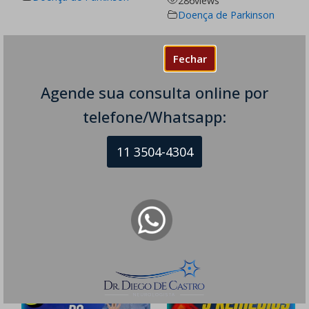
286
views
Doença de Parkinson
Fechar
Agende sua consulta online por
telefone/Whatsapp:
Cansaço nas Pernas:
Como Tango e Tai Chi
Quando Pode Ser
Ajudam no
11 3504-4304
Neurológico
Tratamento do
300
views
Parkinson
AVC
,
216
views
Doença de Parkinson
,
Doença de Parkinson
Eletroneuromiografia
,
Esclerose Múltipla
,
Neuropatias