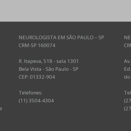
NEUROLOGISTA EM SÃO PAULO – SP
NE
CRM-SP 160074
CR
R. Itapeva, 518 - sala 1301
Av
Bela Vista - São Paulo - SP
Ed.
CEP: 01332-904
do 
Telefones:
Te
(11) 3504-4304
(2
a
(2