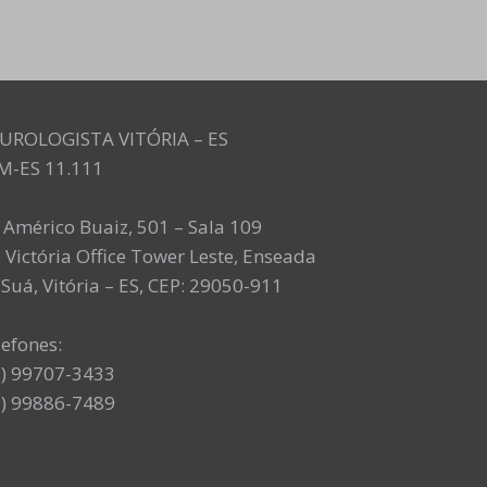
UROLOGISTA VITÓRIA – ES
M-ES 11.111
. Américo Buaiz, 501 – Sala 109
 Victória Office Tower Leste, Enseada
Suá, Vitória – ES, CEP: 29050-911
lefones:
7) 99707-3433
7) 99886-7489