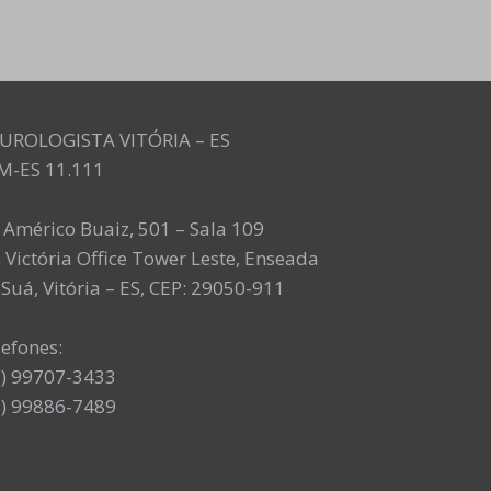
UROLOGISTA VITÓRIA – ES
M-ES 11.111
. Américo Buaiz, 501 – Sala 109
 Victória Office Tower Leste, Enseada
Suá, Vitória – ES, CEP: 29050-911
lefones:
7) 99707-3433
7) 99886-7489