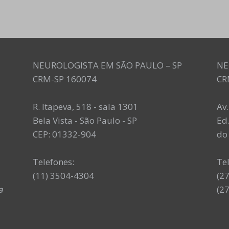
NEUROLOGISTA EM SÃO PAULO – SP
NE
CRM-SP 160074
CR
R. Itapeva, 518 - sala 1301
Av
Bela Vista - São Paulo - SP
Ed.
CEP: 01332-904
do 
Telefones:
Te
(11) 3504-4304
(2
a
(2