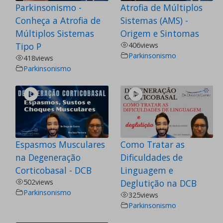
Parkinsonismo -
Atrofia de Múltiplos
Conheça a Atrofia de
Sistemas (AMS) -
Múltiplos Sistemas
Origem e Sintomas
Tipo P
406
views
Parkinsonismo
418
views
Parkinsonismo
Espasmos Musculares
Como Tratar as
na Degeneração
Dificuldades de
Corticobasal - DCB
Linguagem e
502
views
Deglutição na DCB
Parkinsonismo
325
views
Parkinsonismo