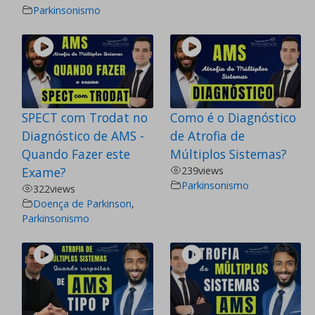
Parkinsonismo
SPECT com Trodat no
Como é o Diagnóstico
Diagnóstico de AMS -
de Atrofia de
Quando Fazer este
Múltiplos Sistemas?
Exame?
239
views
Parkinsonismo
322
views
Doença de Parkinson
,
Parkinsonismo