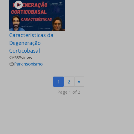
Características da
Degeneração
Corticobasal
585
views
Parkinsonismo
1
2
»
Page 1 of 2