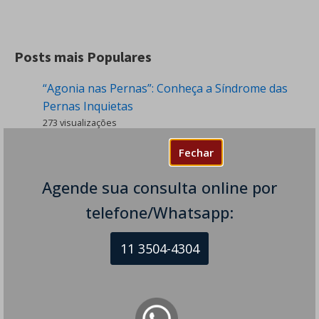
Posts mais Populares
“Agonia nas Pernas”: Conheça a Síndrome das
Pernas Inquietas
273 visualizações
Tremor de Frio: Quando Desconfiar de uma
Fechar
Condição Neurológica?
Agende sua consulta online por
223 visualizações
telefone/Whatsapp:
Dormência nas Pernas - Sintomas e Causas
201 visualizações
11 3504-4304
Cefaleia Pós-raqui - É Perigoso? Tem
Tratamento?
155 visualizações
Tique Nervoso e Cacoete - Há esperança e