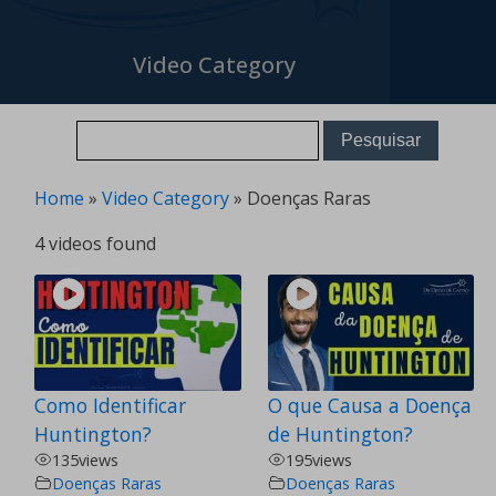
Video Category
Home
»
Video Category
»
Doenças Raras
4 videos found
Como Identificar
O que Causa a Doença
Huntington?
de Huntington?
135
views
195
views
Doenças Raras
Doenças Raras