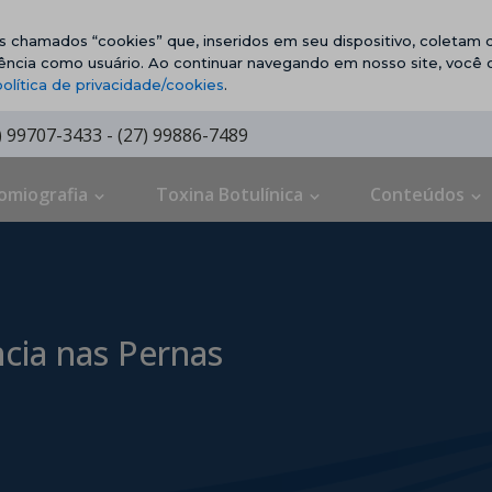
vos chamados “cookies” que, inseridos em seu dispositivo, coletam d
ência como usuário. Ao continuar navegando em nosso site, você
política de privacidade/cookies
.
7) 99707-3433 - (27) 99886-7489
omiografia
Toxina Botulínica
Conteúdos
ia nas Pernas