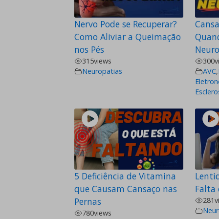
Nervo Pode se Recuperar?
Cansa
Como Aliviar a Queimação
Quand
nos Pés
Neuro
315
views
300
v
Neuropatias
AVC
,
Eletron
Esclero
5 Deficiência de Vitamina
Lenti
que Causam Cansaço nas
Falta
Pernas
281
v
Neur
780
views