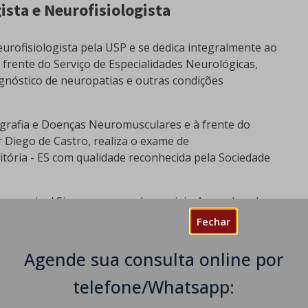
ista e Neurofisiologista
urofisiologista pela USP e se dedica integralmente ao
À frente do Serviço de Especialidades Neurológicas,
gnóstico de neuropatias e outras condições
grafia e Doenças Neuromusculares e à frente do
r Diego de Castro, realiza o exame de
tória - ES com qualidade reconhecida pela Sociedade
ma amigo! Siga-nos nas redes sociais. Aprenda sobre
Fechar
do Exame? Como se Preparar?
Agende sua consulta online por
Exame dos Nervos e Músculos
 Nervos | Dr Diego de Castro
telefone/Whatsapp:
m de Sintomas de Dor, Formigamento e Queimação