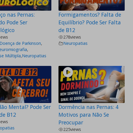
ço nas Pernas:
Formigamentos? Falta de
o Pode Ser
Equilíbrio? Pode Ser Falta
lógico
de B12
iews
278
views
Doença de Parkinson
,
Neuropatias
euromiografia
,
se Múltipla
,
Neuropatias
dão Mental? Pode Ser
Dormência nas Pernas: 4
 de B12
Motivos para Não Se
iews
Preocupar
opatias
225
views