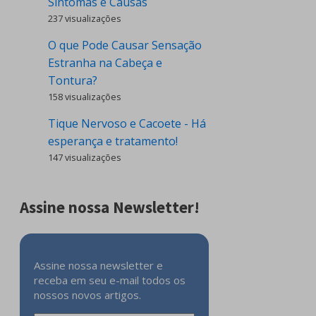
Sintomas e Causas
237 visualizações
O que Pode Causar Sensação
Estranha na Cabeça e
Tontura?
158 visualizações
Tique Nervoso e Cacoete - Há
esperança e tratamento!
147 visualizações
Assine nossa Newsletter!
Assine nossa newsletter e
receba em seu e-mail todos os
nossos novos artigos.