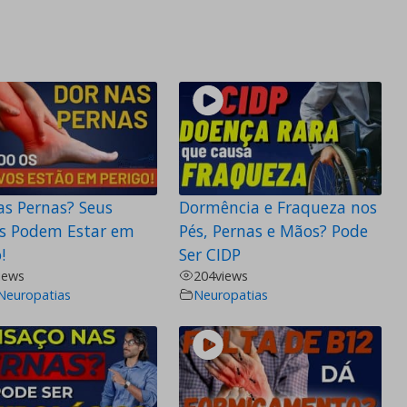
as Pernas? Seus
Dormência e Fraqueza nos
s Podem Estar em
Pés, Pernas e Mãos? Pode
!
Ser CIDP
iews
204
views
Neuropatias
Neuropatias