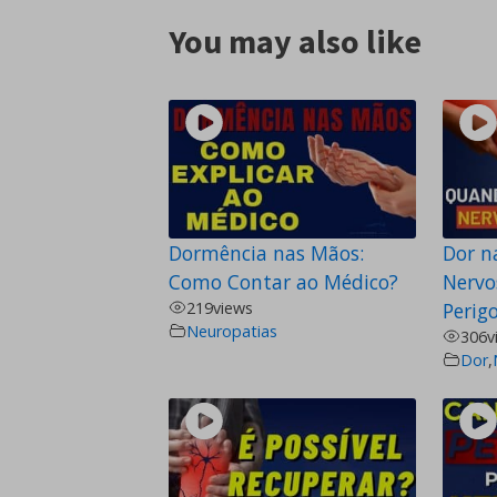
You may also like
Dormência nas Mãos:
Dor n
Como Contar ao Médico?
Nervo
219
views
Perigo
Neuropatias
306
v
Dor
,