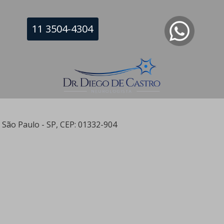
s – Eletroneuromiografia
11 3504-4304
 com uma eletroneuromiografia de qualidade, capaz de
tamos disponíveis para cuidar de você nos endereços:
a Office Tower Leste, Sala 109 - Enseada do Suá, Vitória
- São Paulo - SP, CEP: 01332-904