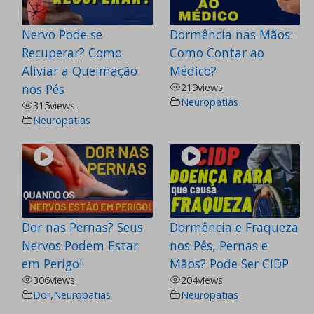
Nervo Pode se
Dormência nas Mãos:
Recuperar? Como
Como Contar ao
Aliviar a Queimação
Médico?
nos Pés
219
views
Neuropatias
315
views
Neuropatias
Dor nas Pernas? Seus
Dormência e Fraqueza
Nervos Podem Estar
nos Pés, Pernas e
em Perigo!
Mãos? Pode Ser CIDP
306
views
204
views
Dor
,
Neuropatias
Neuropatias