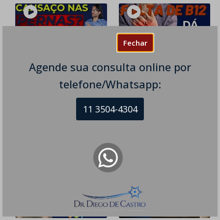
Fechar
Cansaço nas Pernas:
Formigamentos? Falta
Agende sua consulta online por
Quando Pode Ser
de Equilíbrio? Pode
telefone/Whatsapp:
Neurológico
Ser Falta de B12
301
views
278
views
11 3504-4304
AVC
,
Neuropatias
Doença de Parkinson
,
Eletroneuromiografia
,
Esclerose Múltipla
,
Neuropatias