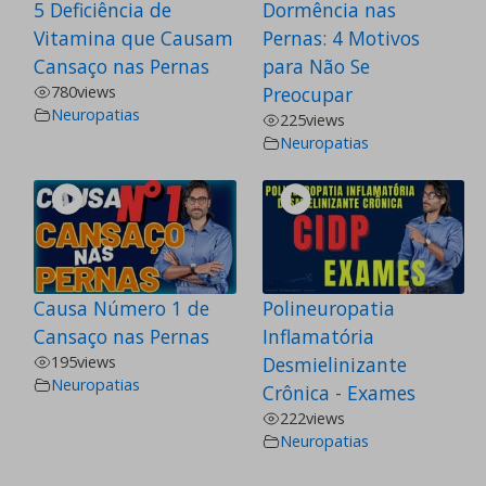
5 Deficiência de
Dormência nas
Vitamina que Causam
Pernas: 4 Motivos
Cansaço nas Pernas
para Não Se
780
views
Preocupar
Neuropatias
225
views
Neuropatias
Causa Número 1 de
Polineuropatia
Cansaço nas Pernas
Inflamatória
195
views
Desmielinizante
Neuropatias
Crônica - Exames
222
views
Neuropatias