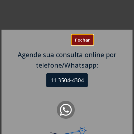
Fechar
Agende sua consulta online por
telefone/Whatsapp:
11 3504-4304
NEUROLOGISTA VITÓRIA – ES
CRM-ES 11.111
Av. Américo Buaiz, 501 – Sala 109
Ed. Victória Office Tower Leste, Enseada do Suá,
Vitória – ES, CEP: 29050-911