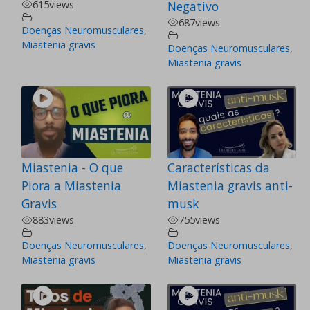
615
views
Negativo
687
views
Doenças Neuromusculares
,
Miastenia gravis
Doenças Neuromusculares
,
Miastenia gravis
Miastenia - O que
Características da
Piora a Miastenia
Miastenia gravis anti-
Gravis
musk
883
views
755
views
Doenças Neuromusculares
,
Doenças Neuromusculares
,
Miastenia gravis
Miastenia gravis