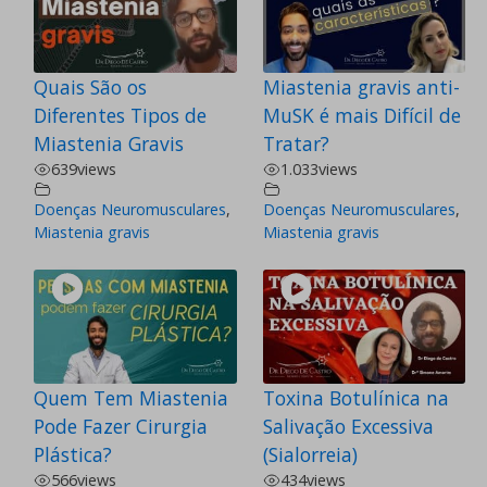
Quais São os
Miastenia gravis anti-
Diferentes Tipos de
MuSK é mais Difícil de
Miastenia Gravis
Tratar?
639
views
1.033
views
Doenças Neuromusculares
,
Doenças Neuromusculares
,
Miastenia gravis
Miastenia gravis
Quem Tem Miastenia
Toxina Botulínica na
Pode Fazer Cirurgia
Salivação Excessiva
Plástica?
(Sialorreia)
566
views
434
views