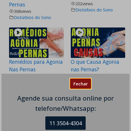
Pernas
202
views
Distúrbios do Sono
368
views
Distúrbios do Sono
Remédios para Agonia
O que Causa Agonia
Nas Pernas
nas Pernas?
328
views
283
views
Distúrbios do Sono
Distúrbios do Sono
Fechar
Agende sua consulta online por
telefone/Whatsapp:
11 3504-4304
Técnica das 21h -
Insônia e Dificuldade