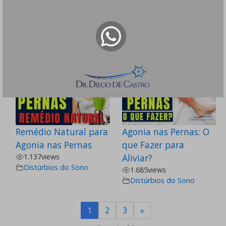
Como Reduzir a
de Dormir - O que
Ansiedade para
Fazer?
Dormir
214
views
Distúrbios do Sono
232
views
Distúrbios do Sono
Remédio Natural para
Agonia nas Pernas: O
Agonia nas Pernas
que Fazer para
1.137
views
Aliviar?
Distúrbios do Sono
1.685
views
Distúrbios do Sono
1
2
3
»