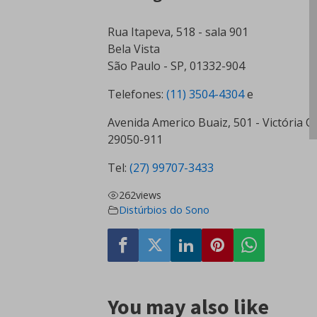
Rua Itapeva, 518 - sala 901
Bela Vista
São Paulo - SP, 01332-904
Telefones:
(11) 3504-4304
e
Avenida Americo Buaiz, 501 - Victória Of
29050-911
Tel:
(27) 99707-3433
262
views
Distúrbios do Sono
You may also like