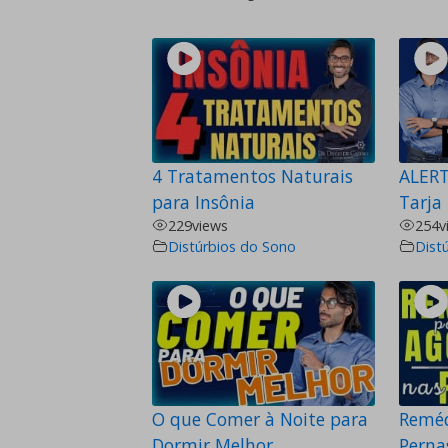
4 Tratamentos Naturais
ALERT
para Insônia
Tarja
229
views
254
v
Distúrbios do Sono
Dist
O que Comer à Noite para
Reméd
Dormir Melhor
Perna