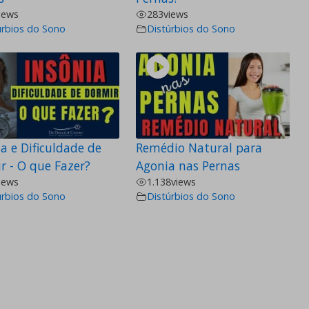
iews
283
views
úrbios do Sono
Distúrbios do Sono
a e Dificuldade de
Remédio Natural para
r - O que Fazer?
Agonia nas Pernas
iews
1.138
views
úrbios do Sono
Distúrbios do Sono