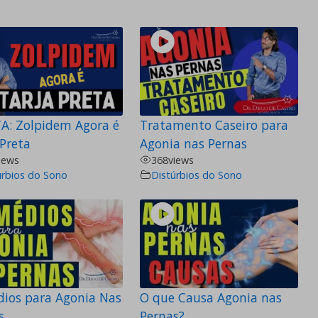
A: Zolpidem Agora é
Tratamento Caseiro para
 Preta
Agonia nas Pernas
iews
368
views
úrbios do Sono
Distúrbios do Sono
ios para Agonia Nas
O que Causa Agonia nas
s
Pernas?