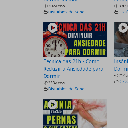
202
views
330
v
Distúrbios do Sono
Dist
Técnica das 21h - Como
Insôni
Reduzir a Ansiedade para
Dormi
Dormir
214
v
Dist
233
views
Distúrbios do Sono