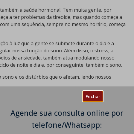
r também a saúde hormonal. Tem muita gente, por
eça a ter problemas da tireoide, mas quando começa a
s com uma sequência, sempre no mesmo horário, começa
ção à luz que a gente se submete durante o dia e a
egular nossa função do sono. Além disso, o stress, a
sódios de ansiedade, também atua modulando nosso
iclo de noite e dia e, por conseguinte, também o sono.
sono e os distúrbios que o afetam, lendo nossos
a Importância
Fechar
os Principais Distúrbios do Sono
r - Causas e Tratamento
Agende sua consulta online por
e Cuidados
telefone/Whatsapp:
ista