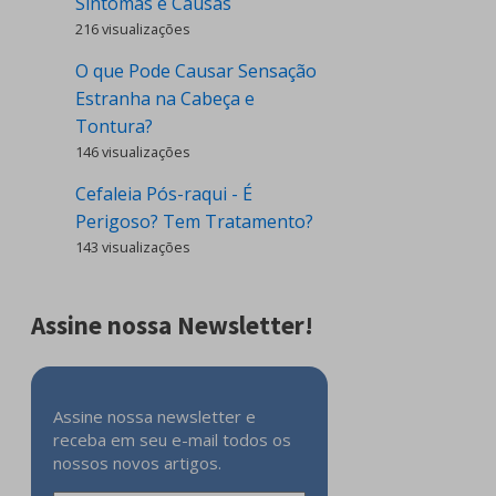
Sintomas e Causas
216 visualizações
O que Pode Causar Sensação
Estranha na Cabeça e
Tontura?
146 visualizações
Cefaleia Pós-raqui - É
Perigoso? Tem Tratamento?
143 visualizações
Assine nossa Newsletter!
Assine nossa newsletter e
receba em seu e-mail todos os
nossos novos artigos.