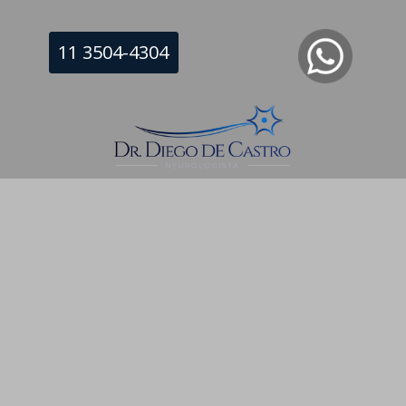
11 3504-4304
fice Tower - Torre Leste - Enseada do Suá, Vitória - ES,