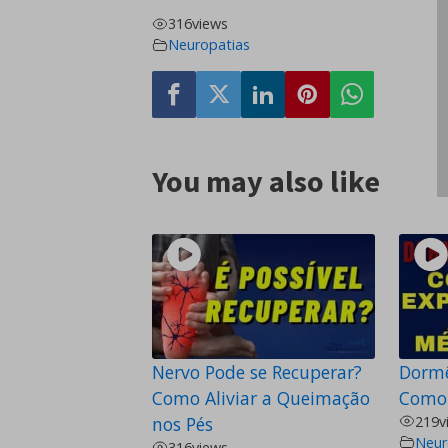
316
views
Neuropatias
You may also like
Nervo Pode se Recuperar?
Dormê
Como Aliviar a Queimação
Como 
nos Pés
219
v
Neur
316
views