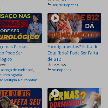
Dor
,
Neuropatias
ço nas Pernas:
Formigamentos? Falta de
o Pode Ser
Equilíbrio? Pode Ser Falta
lógico
de B12
iews
279
views
Doença de Parkinson
,
Neuropatias
euromiografia
,
se Múltipla
,
Neuropatias