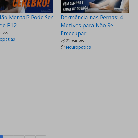
dão Mental? Pode Ser
Dormência nas Pernas: 4
 de B12
Motivos para Não Se
iews
Preocupar
opatias
225
views
Neuropatias