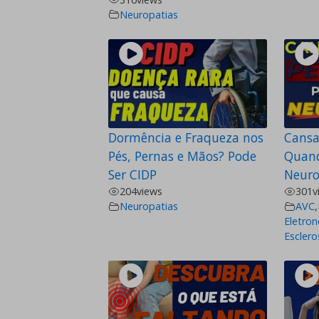
Neuropatias
Dormência e Fraqueza nos
Cansa
Pés, Pernas e Mãos? Pode
Quand
Ser CIDP
Neuro
204
views
301
v
Neuropatias
AVC
,
Eletron
Esclero