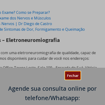
do Exame? Como se Preparar?
Exame dos Nervos e Músculos
 Nervos | Dr Diego de Castro
m de Sintomas de Dor, Formigamento e Queimação
s – Eletroneuromiografia
 com uma eletroneuromiografia de qualidade, capaz de
tamos disponíveis para cuidar de você nos endereços:
a Office Tower Leste, Sala 109 - Enseada do Suá, Vitória
Fechar
Agende sua consulta online por
- São Paulo - SP, CEP: 01332-904
telefone/Whatsapp: