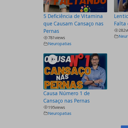
5 Deficiência de Vitamina
Lenti
que Causam Cansaço nas
Falta
Pernas
282
v
Neur
781
views
Neuropatias
Causa Número 1 de
Cansaço nas Pernas
195
views
Neuropatias