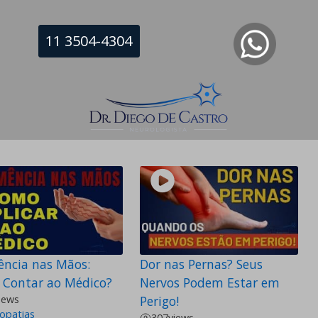
11 3504-4304
ncia nas Mãos:
Dor nas Pernas? Seus
Contar ao Médico?
Nervos Podem Estar em
iews
Perigo!
opatias
307
views