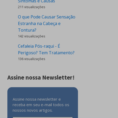
Sintomas e Causas
211 visualizações
O que Pode Causar Sensação
Estranha na Cabeça e
Tontura?
142 visualizações
Cefaleia Pós-raqui - É
Perigoso? Tem Tratamento?
136 visualizações
Assine nossa Newsletter!
Assine nossa newsletter e
receba em seu e-mail todos os
nossos novos artigos.