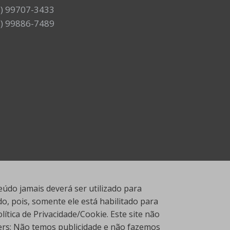
7) 99707-3433
7) 99886-7489
údo jamais deverá ser utilizado para
, pois, somente ele está habilitado para
tica de Privacidade/Cookie. Este site não
ners: Não temos publicidade e não fazemos