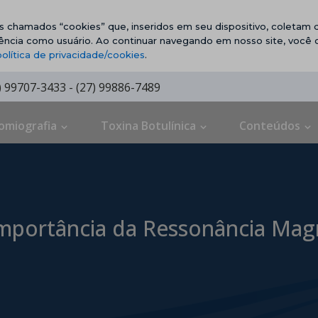
vos chamados “cookies” que, inseridos em seu dispositivo, coletam d
ência como usuário. Ao continuar navegando em nosso site, você
política de privacidade/cookies
.
7) 99707-3433 - (27) 99886-7489
omiografia
Toxina Botulínica
Conteúdos
 Importância da Ressonância Mag