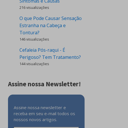
Sintomas e Causas
216 visualizações
O que Pode Causar Sensação
Estranha na Cabeça e
Tontura?
146 visualizações
Cefaleia Pós-raqui - É
Perigoso? Tem Tratamento?
144 visualizações
Assine nossa Newsletter!
Assine nossa newsletter e
receba em seu e-mail todos os
nossos novos artigos.