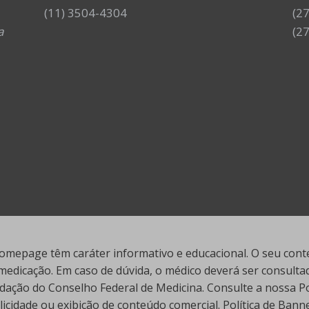
(11) 3504-4304
(2
a
(2
mepage têm caráter informativo e educacional. O seu conte
edicação. Em caso de dúvida, o médico deverá ser consultado
ação do Conselho Federal de Medicina. Consulte a nossa Polí
cidade ou exibição de conteúdo comercial. Política de Ban