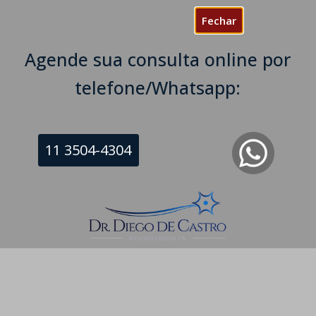
erose Múltipla
Fechar
s e familiares!
Agende sua consulta online por
rologista e Neurofisiologista
telefone/Whatsapp:
a Office Tower Leste, Sala 109 - Enseada do Suá, Vitória
11 3504-4304
a, São Paulo - SP, 01332-904