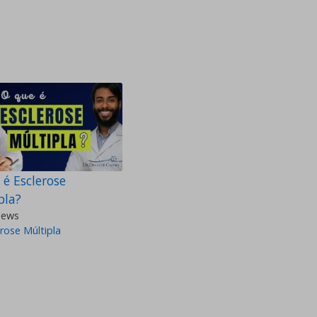
 é Esclerose
pla?
iews
rose Múltipla