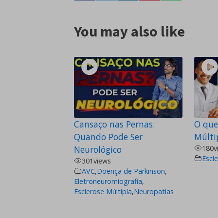
You may also like
Cansaço nas Pernas:
O que
Quando Pode Ser
Múlti
Neurológico
180
v
Escle
301
views
AVC
,
Doença de Parkinson
,
Eletroneuromiografia
,
Esclerose Múltipla
,
Neuropatias