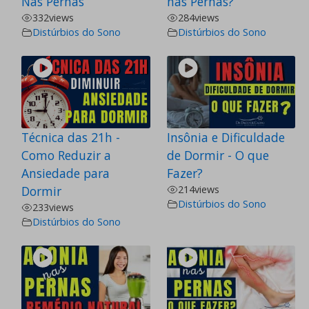
Nas Pernas
nas Pernas?
332
views
284
views
Distúrbios do Sono
Distúrbios do Sono
Técnica das 21h -
Insônia e Dificuldade
Como Reduzir a
de Dormir - O que
Ansiedade para
Fazer?
Dormir
214
views
Distúrbios do Sono
233
views
Distúrbios do Sono