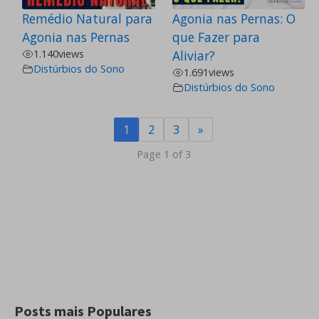
Remédio Natural para
Agonia nas Pernas: O
Agonia nas Pernas
que Fazer para
1.140
views
Aliviar?
Distúrbios do Sono
1.691
views
Distúrbios do Sono
1
2
3
»
Page 1 of 3
Posts mais Populares