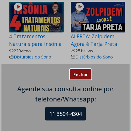
4 Tratamentos
ALERTA: Zolpidem
Naturais para Insônia
Agora é Tarja Preta
229
views
251
views
Distúrbios do Sono
Distúrbios do Sono
Fechar
Agende sua consulta online por
telefone/Whatsapp:
Tratamento Caseiro
O que Comer à Noite
para Agonia nas
para Dormir Melhor
11 3504-4304
Pernas
202
views
Distúrbios do Sono
368
views
Distúrbios do Sono