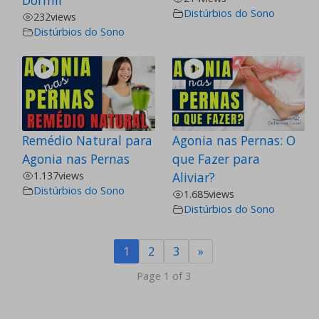
Dormir
Distúrbios do Sono
232
views
Distúrbios do Sono
Remédio Natural para
Agonia nas Pernas: O
Agonia nas Pernas
que Fazer para
1.137
views
Aliviar?
Distúrbios do Sono
1.685
views
Distúrbios do Sono
1
2
3
»
Page 1 of 3