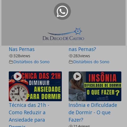
Remédios para Agonia
O que Causa Agonia
Nas Pernas
nas Pernas?
328
views
283
views
Distúrbios do Sono
Distúrbios do Sono
Técnica das 21h -
Insônia e Dificuldade
Como Reduzir a
de Dormir - O que
Ansiedade para
Fazer?
214
views