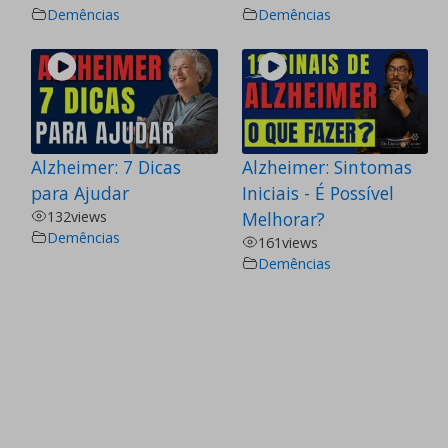
Demências
Demências
Alzheimer: 7 Dicas
Alzheimer: Sintomas
para Ajudar
Iniciais - É Possível
132
views
Melhorar?
Demências
161
views
Demências