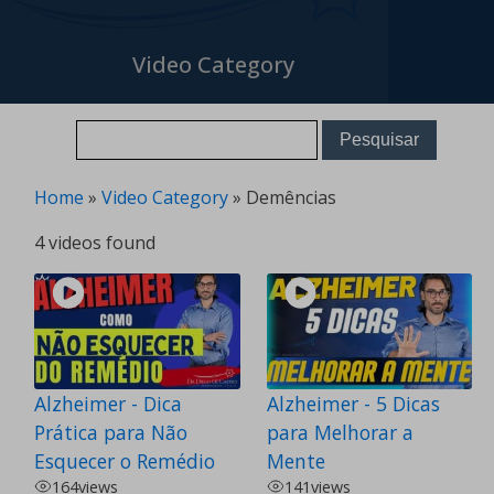
Video Category
Home
»
Video Category
»
Demências
4 videos found
Alzheimer - Dica
Alzheimer - 5 Dicas
Prática para Não
para Melhorar a
Esquecer o Remédio
Mente
164
views
141
views