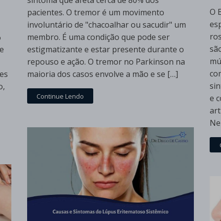
sintoma que afeta cerca de 80% dos
O 
pacientes. O tremor é um movimento
es
involuntário de "chacoalhar ou sacudir" um
ro
%
membro. É uma condição que pode ser
sã
de
estigmatizante e estar presente durante o
mú
repouso e ação. O tremor no Parkinson na
co
es
maioria dos casos envolve a mão e se […]
si
o,
Continue Lendo
e 
ar
Neu