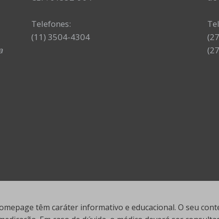
Telefones:
Te
(11) 3504-4304
(2
a
(2
mepage têm caráter informativo e educacional. O seu conte