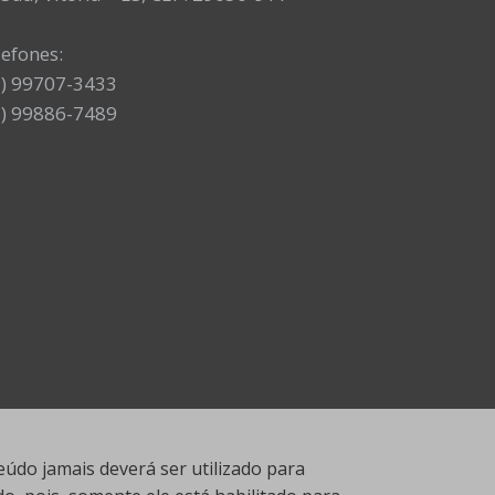
lefones:
7) 99707-3433
7) 99886-7489
údo jamais deverá ser utilizado para