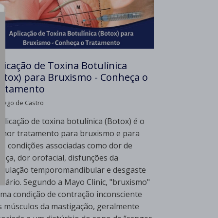
licação de Toxina Botulínica
otox) para Bruxismo - Conheça o
ratamento
Diego de Castro
plicação de toxina botulínica (Botox) é o
lhor tratamento para bruxismo e para
as condições associadas como dor de
eça, dor orofacial, disfunções da
ticulação temporomandibular e desgaste
ntário. Segundo a Mayo Clinic, "bruxismo"
uma condição de contração inconsciente
s músculos da mastigação, geralmente