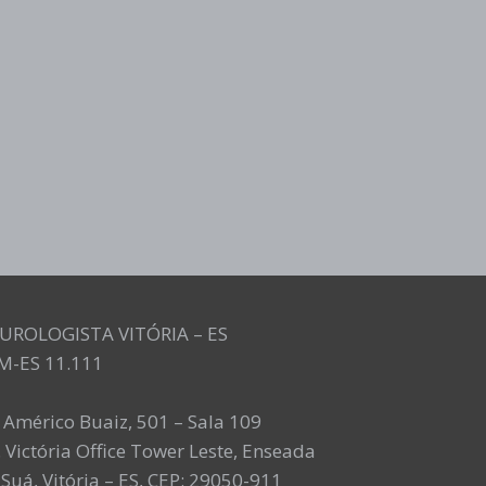
UROLOGISTA VITÓRIA – ES
M-ES 11.111
. Américo Buaiz, 501 – Sala 109
 Victória Office Tower Leste, Enseada
Suá, Vitória – ES, CEP: 29050-911