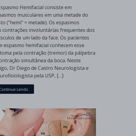
Espasmo Hemifacial consiste em
pasmos musculares em uma metade do
sto ("hemi" = metade). Os espasmos
o contrações involuntárias frequentes dos
sculos de um lado da face. Os pacientes
m espasmo hemifacial conhecem esse
ntoma pela contração (tremor) da pálpebra
contração simultânea da boca. Neste
tigo, Dr Diego de Castro Neurologista e
rofisiologista pela USP, […]
Continue Lendo