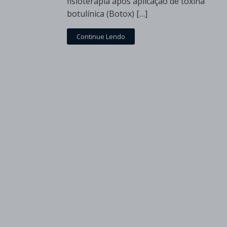
fisioterapia após aplicação de toxina
botulínica (Botox) […]
Continue Lendo