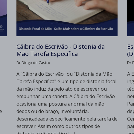
Cãibra do Escrivão - Distonia da
Es
Mão Tarefa Específica
(D
Dr Diego de Castro
Dr 
A “Cãibra do Escrivão" ou "Distonia da Mão
A 
Tarefa Específica" é um tipo de distonia focal
in
da mão induzida pelo ato de escrever ou
té
empunhar uma caneta. A Cãibra do Escrivão
ne
ocasiona uma postura anormal da mão,
Pa
e
dedos ou do braço, involuntária,
de
desencadeada especificamente pela tarefa de
Ce
escrever. Assim como outros tipos de
pa
distonia, o diagnóstico […]
an