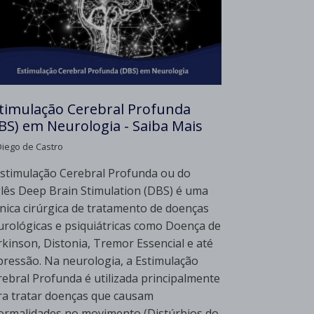
timulação Cerebral Profunda
BS) em Neurologia - Saiba Mais
Diego de Castro
Estimulação Cerebral Profunda ou do
glês Deep Brain Stimulation (DBS) é uma
cnica cirúrgica de tratamento de doenças
urológicas e psiquiátricas como Doença de
rkinson, Distonia, Tremor Essencial e até
pressão. Na neurologia, a Estimulação
rebral Profunda é utilizada principalmente
ra tratar doenças que causam
ormalidades no movimento (Distúrbios do