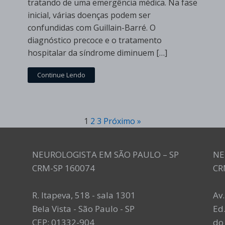
tratando de uma emergência médica. Na fase
inicial, várias doenças podem ser
confundidas com Guillain-Barré. O
diagnóstico precoce e o tratamento
hospitalar da síndrome diminuem […]
Continue Lendo
1
2
3
Próximo »
NEUROLOGISTA EM SÃO PAULO – SP
NE
CRM-SP 160074
CR
R. Itapeva, 518 - sala 1301
Av
Bela Vista - São Paulo - SP
Ed.
CEP: 01332-904
do 