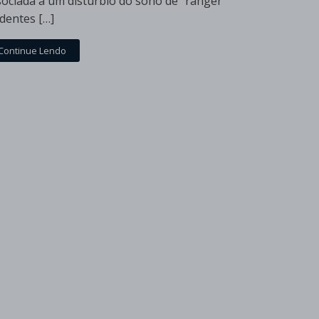
sociada a um distúrbio do sono de “ranger
 dentes […]
Continue Lendo