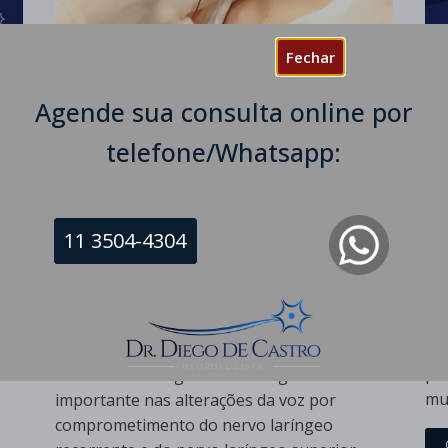
Fechar
So
Di
Agende sua consulta online por
Cu
Eletroneuromiografia de Laringe |
telefone/Whatsapp:
Dr Diego de Castro Neurologista
Dr 
Dr Diego de Castro
Se
iam
Cal
A eletroneuromiografia da laringe ou
11 3504-4304
afe
eletromiografia de laringe (EMG) é um
me
exame especializado que avalia as lesões
tem
co
nervosas da laringe, especialmente lesões
pa
com alterações na mobilidade das pregas
di
vocais. Segundo a University of Iowa, a
e
po
eletroneuromiografia de laringe é
mu
importante nas alterações da voz por
comprometimento do nervo laríngeo