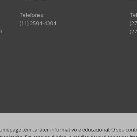
Telefones:
Te
(11) 3504-4304
(2
a
(2
mepage têm caráter informativo e educacional. O seu conte