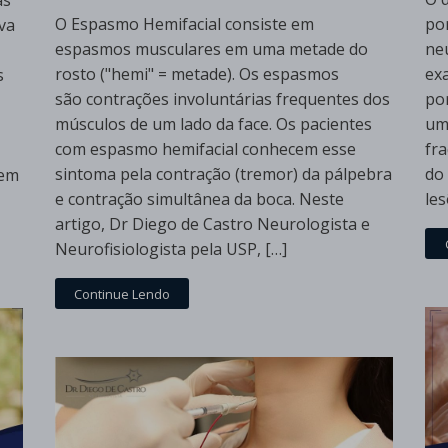
as
O Espasmo Hemifacial consiste em
por
va
espasmos musculares em uma metade do
ne
rosto ("hemi" = metade). Os espasmos
ex
s
são contrações involuntárias frequentes dos
por
músculos de um lado da face. Os pacientes
um
com espasmo hemifacial conhecem esse
fr
sintoma pela contração (tremor) da pálpebra
do
sem
e contração simultânea da boca. Neste
les
artigo, Dr Diego de Castro Neurologista e
Neurofisiologista pela USP, […]
Continue Lendo