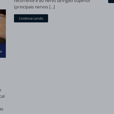
recorrente e do nervo laríngeo superior
(principais nervos […]
Continue Lendo
o
cal
ão