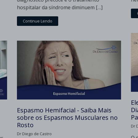
hospitalar da síndrome diminuem […]
Continue Lendo
El
Di
Espasmo Hemifacial - Saiba Mais
Pa
sobre os Espasmos Musculares no
Rosto
Dr 
Dr Diego de Castro
O d