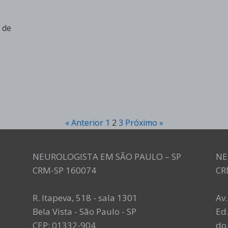
 de
« Anterior
1
2
3
Próximo »
NEUROLOGISTA EM SÃO PAULO – SP
NE
CRM-SP 160074
CR
R. Itapeva, 518 - sala 1301
Av
Bela Vista - São Paulo - SP
Ed.
CEP: 01332-904
do 