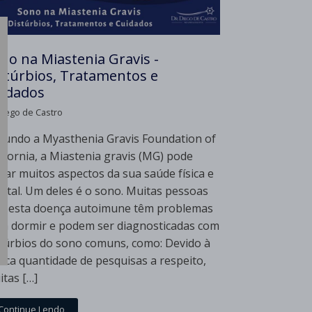
no na Miastenia Gravis -
stúrbios, Tratamentos e
idados
Diego de Castro
gundo a Myasthenia Gravis Foundation of
ifornia, a Miastenia gravis (MG) pode
tar muitos aspectos da sua saúde física e
ntal. Um deles é o sono. Muitas pessoas
m esta doença autoimune têm problemas
ra dormir e podem ser diagnosticadas com
stúrbios do sono comuns, como: Devido à
uca quantidade de pesquisas a respeito,
itas […]
Continue Lendo