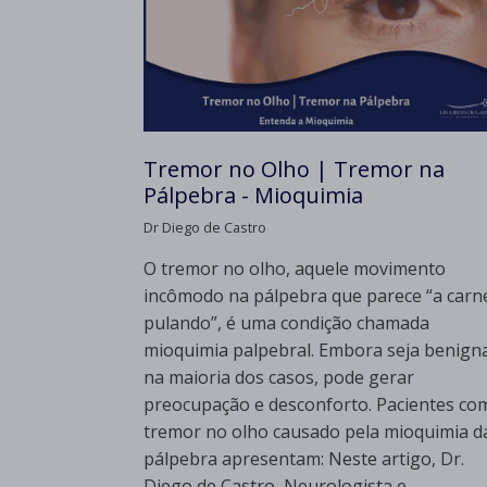
Tremor no Olho | Tremor na
Pálpebra - Mioquimia
Dr Diego de Castro
O tremor no olho, aquele movimento
incômodo na pálpebra que parece “a carn
pulando”, é uma condição chamada
mioquimia palpebral. Embora seja benign
na maioria dos casos, pode gerar
preocupação e desconforto. Pacientes co
tremor no olho causado pela mioquimia d
pálpebra apresentam: Neste artigo, Dr.
Diego de Castro, Neurologista e