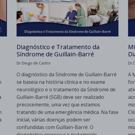
Diagnóstico e Tratamento da
Mi
Síndrome de Guillain-Barré
Di
Dr Diego de Castro
Dr 
O diagnóstico da Síndrome de Guillain-Barré
A 
e
se baseia na história clínica e no exame
fo
neurológico e o tratamento da Síndrome de
ati
a
Guillain-Barré (SGB) deve ser realizado
ao
precocemente, uma vez que estamos
mo
m
tratando de uma emergência médica. Na fase
Cl
a
inicial, várias doenças podem ser
ocu
confundidas com Guillain-Barré. O
mi
diagnóstico precoce e o tratamento
neu