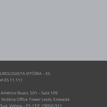
UROLOGISTA VITÓRIA – ES
M-ES 11.111
. Américo Buaiz, 501 – Sala 109
 Victória Office Tower Leste, Enseada
Suá, Vitória – ES, CEP: 29050-911