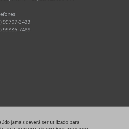
lefones:
7) 99707-3433
7) 99886-7489
údo jamais deverá ser utilizado para