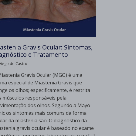
astenia Gravis Ocular: Sintomas,
agnóstico e Tratamento
Diego de Castro
Miastenia Gravis Ocular (MGO) é uma
rma especial de Miastenia Gravis que
nge os olhos; especificamente, é restrita
s músculos responsáveis pela
vimentação dos olhos. Segundo a Mayo
inic os sintomas mais comuns da forma
lar da miastenia são: O diagnóstico da
astenia gravis ocular é baseado no exame
rológico, em testes laboratoriais e na […]