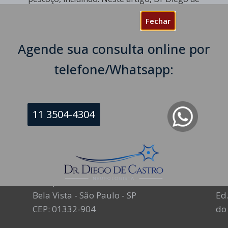
[…]
Fechar
Continue Lendo
Agende sua consulta online por
telefone/Whatsapp:
« Anterior
1
2
3
11 3504-4304
NEUROLOGISTA EM SÃO PAULO – SP
NE
CRM-SP 160074
CR
R. Itapeva, 518 - sala 1301
Av
Bela Vista - São Paulo - SP
Ed.
CEP: 01332-904
do 