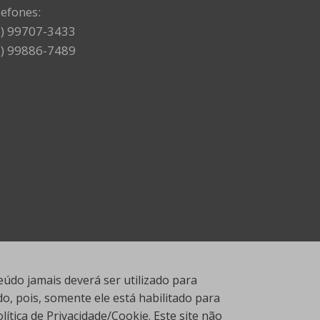
lefones:
7) 99707-3433
7) 99886-7489
údo jamais deverá ser utilizado para
, pois, somente ele está habilitado para
tica de Privacidade/Cookie. Este site não