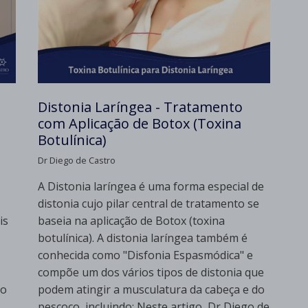
Distonia Laríngea - Tratamento
com Aplicação de Botox (Toxina
Botulínica)
Dr Diego de Castro
A Distonia laríngea é uma forma especial de
distonia cujo pilar central de tratamento se
is
baseia na aplicação de Botox (toxina
botulínica). A distonia laríngea também é
conhecida como "Disfonia Espasmódica" e
compõe um dos vários tipos de distonia que
mo
podem atingir a musculatura da cabeça e do
pescoço, incluindo: Neste artigo, Dr Diego de