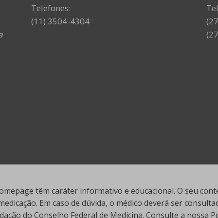
Telefones:
Te
(11) 3504-4304
(2
a
(2
mepage têm caráter informativo e educacional. O seu conte
edicação. Em caso de dúvida, o médico deverá ser consultado
ação do Conselho Federal de Medicina. Consulte a nossa Polí