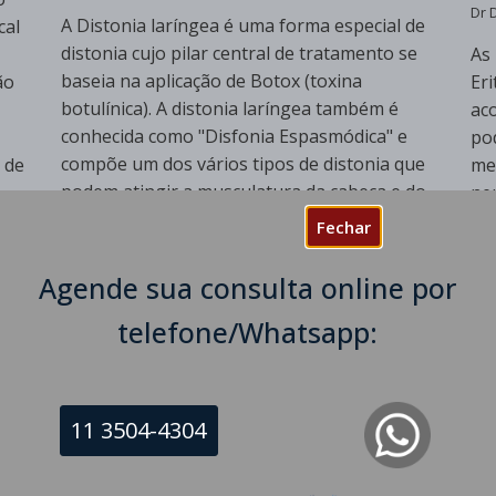
Dr 
A Distonia laríngea é uma forma especial de
cal
distonia cujo pilar central de tratamento se
As
baseia na aplicação de Botox (toxina
ão
Er
botulínica). A distonia laríngea também é
ac
conhecida como "Disfonia Espasmódica" e
po
compõe um dos vários tipos de distonia que
 de
me
podem atingir a musculatura da cabeça e do
ne
pescoço, incluindo: Neste artigo, Dr Diego de
o 
Fechar
[…]
das
Lú
Agende sua consulta online por
Continue Lendo
Si
telefone/Whatsapp:
11 3504-4304