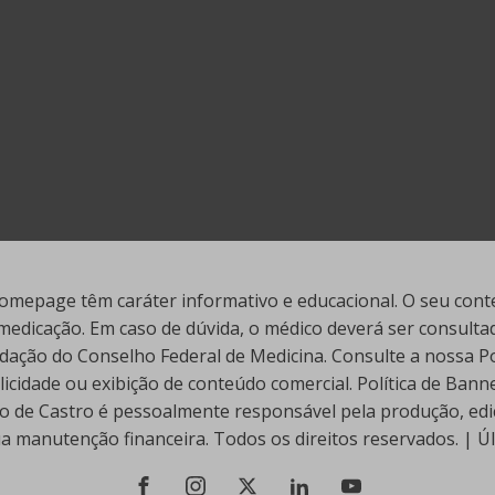
mepage têm caráter informativo e educacional. O seu conte
edicação. Em caso de dúvida, o médico deverá ser consultado
ação do Conselho Federal de Medicina. Consulte a nossa Polí
cidade ou exibição de conteúdo comercial. Política de Ban
go de Castro é pessoalmente responsável pela produção, edi
ua manutenção financeira. Todos os direitos reservados. | 