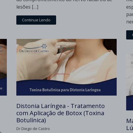
lesões […]
es
pa
Continue Lendo
ne
Distonia Laríngea - Tratamento
com Aplicação de Botox (Toxina
Botulínica)
Ma
Lú
Dr Diego de Castro
o