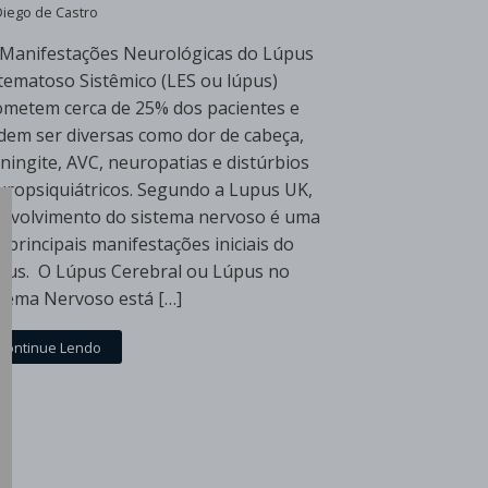
Diego de Castro
 Manifestações Neurológicas do Lúpus
itematoso Sistêmico (LES ou lúpus)
ometem cerca de 25% dos pacientes e
dem ser diversas como dor de cabeça,
ningite, AVC, neuropatias e distúrbios
uropsiquiátricos. Segundo a Lupus UK,
envolvimento do sistema nervoso é uma
 principais manifestações iniciais do
pus. O Lúpus Cerebral ou Lúpus no
stema Nervoso está […]
Continue Lendo