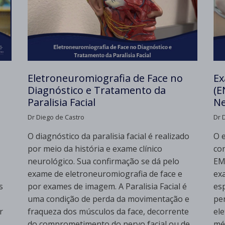
Eletroneuromiografia de Face no
Ex
Diagnóstico e Tratamento da
(E
Paralisia Facial
Ne
Dr Diego de Castro
Dr 
O diagnóstico da paralisia facial é realizado
O 
por meio da história e exame clínico
co
neurológico. Sua confirmação se dá pelo
EM
exame de eletroneuromiografia de face e
ex
s
por exames de imagem. A Paralisia Facial é
es
uma condição de perda da movimentação e
per
r
fraqueza dos músculos da face, decorrente
el
do comprometimento do nervo facial ou de
mé