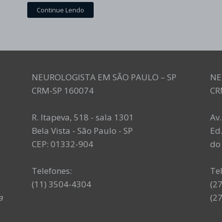
Continue Lendo
NEUROLOGISTA EM SÃO PAULO – SP
NE
CRM-SP 160074
CR
R. Itapeva, 518 - sala 1301
Av
Bela Vista - São Paulo - SP
Ed.
CEP: 01332-904
do 
Telefones:
Te
(11) 3504-4304
(2
a
(2