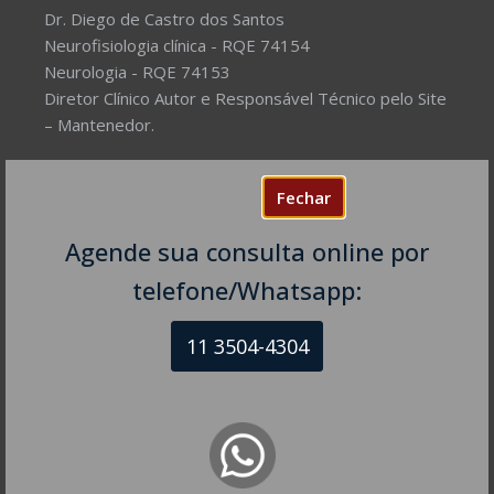
Dr. Diego de Castro dos Santos
Neurofisiologia clínica - RQE 74154
Neurologia - RQE 74153
Diretor Clínico Autor e Responsável Técnico pelo Site
– Mantenedor.
Missão do Site:
Prover Soluções cada vez mais
Fechar
completas de forma facilitada para a gestão da saúde
e o bem-estar das pessoas, com excelência,
Agende sua consulta online por
humanidade e sustentabilidade. Destinado ao
público em geral.
telefone/Whatsapp:
11 3504-4304
NEUROLOGISTA EM SÃO PAULO – SP
CRM-SP 160074
R. Itapeva, 518 - sala 1301
Bela Vista - São Paulo - SP
CEP: 01332-904