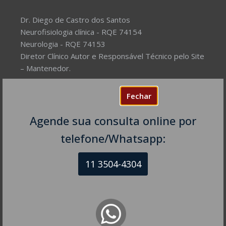
Dr. Diego de Castro dos Santos
Neurofisiologia clínica - RQE 74154
Neurologia - RQE 74153
Diretor Clínico Autor e Responsável Técnico pelo Site
– Mantenedor.
Missão do Site:
Prover Soluções cada vez mais
Fechar
completas de forma facilitada para a gestão da saúde
e o bem-estar das pessoas, com excelência,
Agende sua consulta online por
humanidade e sustentabilidade. Destinado ao
telefone/Whatsapp:
público em geral.
11 3504-4304
NEUROLOGISTA EM SÃO PAULO – SP
CRM-SP 160074
R. Itapeva, 518 - sala 1301
Bela Vista - São Paulo - SP