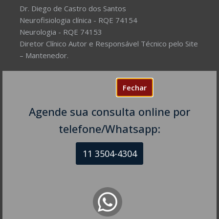
Dr. Diego de Castro dos Santos
Neurofisiologia clínica - RQE 74154
Neurologia - RQE 74153
Diretor Clínico Autor e Responsável Técnico pelo Site
– Mantenedor.
Missão do Site:
Prover Soluções cada vez mais
Fechar
completas de forma facilitada para a gestão da saúde
e o bem-estar das pessoas, com excelência,
Agende sua consulta online por
humanidade e sustentabilidade. Destinado ao
público em geral.
telefone/Whatsapp:
11 3504-4304
NEUROLOGISTA EM SÃO PAULO – SP
CRM-SP 160074
R. Itapeva, 518 - sala 1301
Bela Vista - São Paulo - SP
CEP: 01332-904