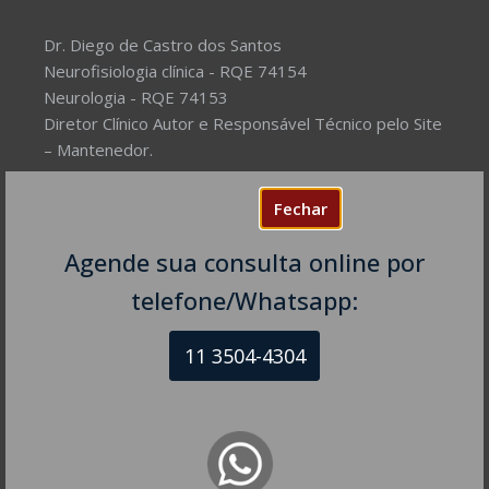
Dr. Diego de Castro dos Santos
Neurofisiologia clínica - RQE 74154
Neurologia - RQE 74153
Diretor Clínico Autor e Responsável Técnico pelo Site
– Mantenedor.
Missão do Site:
Prover Soluções cada vez mais
Fechar
completas de forma facilitada para a gestão da saúde
e o bem-estar das pessoas, com excelência,
Agende sua consulta online por
humanidade e sustentabilidade. Destinado ao
telefone/Whatsapp:
público em geral.
11 3504-4304
NEUROLOGISTA EM SÃO PAULO – SP
CRM-SP 160074
R. Itapeva, 518 - sala 1301
Bela Vista - São Paulo - SP