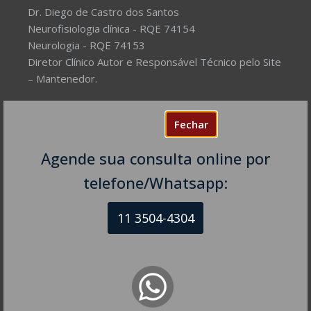
Dr. Diego de Castro dos Santos
Neurofisiologia clínica - RQE 74154
Neurologia - RQE 74153
Diretor Clínico Autor e Responsável Técnico pelo Site
– Mantenedor.
Missão do Site:
Prover Soluções cada vez mais
Fechar
completas de forma facilitada para a gestão da saúde
e o bem-estar das pessoas, com excelência,
Agende sua consulta online por
humanidade e sustentabilidade. Destinado ao
público em geral.
telefone/Whatsapp:
11 3504-4304
NEUROLOGISTA EM SÃO PAULO – SP
CRM-SP 160074
R. Itapeva, 518 - sala 1301
Bela Vista - São Paulo - SP
CEP: 01332-904