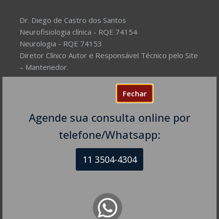
Dr. Diego de Castro dos Santos
Neurofisiologia clínica - RQE 74154
Neurologia - RQE 74153
Diretor Clínico Autor e Responsável Técnico pelo Site
– Mantenedor.
Missão do Site:
Prover Soluções cada vez mais
Fechar
completas de forma facilitada para a gestão da saúde
e o bem-estar das pessoas, com excelência,
Agende sua consulta online por
humanidade e sustentabilidade. Destinado ao
telefone/Whatsapp:
público em geral.
11 3504-4304
NEUROLOGISTA EM SÃO PAULO – SP
CRM-SP 160074
R. Itapeva, 518 - sala 1301
Bela Vista - São Paulo - SP