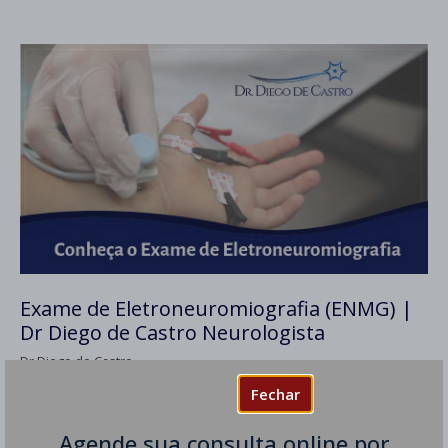
Exame de Eletroneuromiografia (ENMG) |
Dr Diego de Castro Neurologista
Dr Diego de Castro
Fechar
O exame de eletroneuromiografia também é
conhecido como eletromiografia, ENMG ou EMG. O
Agende sua consulta online por