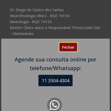
Dr. Diego de Castro dos Santos
Neurofisiologia clínica - RQE 74154
Neurologia - RQE 74153
Diretor Clínico Autor e Responsável Técnico pelo Site
– Mantenedor.
Missão do Site:
Prover Soluções cada vez mais
Fechar
completas de forma facilitada para a gestão da saúde
e o bem-estar das pessoas, com excelência,
Agende sua consulta online por
humanidade e sustentabilidade. Destinado ao
telefone/Whatsapp:
público em geral.
11 3504-4304
NEUROLOGISTA EM SÃO PAULO – SP
CRM-SP 160074
R. Itapeva, 518 - sala 1301
Bela Vista - São Paulo - SP