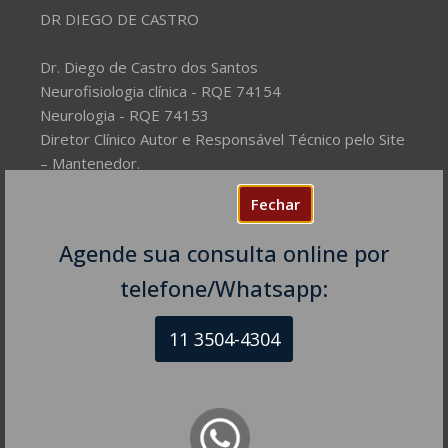
DR DIEGO DE CASTRO
Dr. Diego de Castro dos Santos
Neurofisiologia clínica - RQE 74154
Neurologia - RQE 74153
Diretor Clínico Autor e Responsável Técnico pelo Site
– Mantenedor.
Fechar
Missão do Site:
Prover Soluções cada vez mais
completas de forma facilitada para a gestão da saúde
Agende sua consulta online por
e o bem-estar das pessoas, com excelência,
telefone/Whatsapp:
humanidade e sustentabilidade. Destinado ao
público em geral.
11 3504-4304
NEUROLOGISTA EM SÃO PAULO – SP
CRM-SP 160074
R. Itapeva, 518 - sala 1301