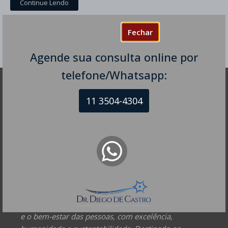
Continue Lendo
Fechar
Agende sua consulta online por
telefone/Whatsapp:
DR DIEGO DE CASTRO
11 3504-4304
Dr. Diego de Castro dos Santos
Neurofisiologia clínica - RQE 74154
Neurologia - RQE 74153
Diretor Clínico Autor e Responsável Técnico pelo Site
– Mantenedor.
Missão do Site:
Prover Soluções cada vez mais
completas de forma facilitada para a gestão da saúde
e o bem-estar das pessoas, com excelência,