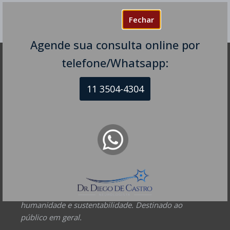
Fechar
Agende sua consulta online por
telefone/Whatsapp:
DR DIEGO DE CASTRO
11 3504-4304
Dr. Diego de Castro dos Santos
Neurofisiologia clínica - RQE 74154
Neurologia - RQE 74153
Diretor Clínico Autor e Responsável Técnico pelo Site
– Mantenedor.
Missão do Site:
Prover Soluções cada vez mais
completas de forma facilitada para a gestão da saúde
e o bem-estar das pessoas, com excelência,
humanidade e sustentabilidade. Destinado ao
público em geral.