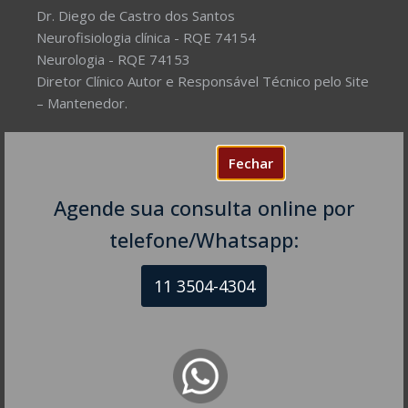
Dr. Diego de Castro dos Santos
Neurofisiologia clínica - RQE 74154
Neurologia - RQE 74153
Diretor Clínico Autor e Responsável Técnico pelo Site
– Mantenedor.
Missão do Site:
Prover Soluções cada vez mais
Fechar
completas de forma facilitada para a gestão da saúde
e o bem-estar das pessoas, com excelência,
Agende sua consulta online por
humanidade e sustentabilidade. Destinado ao
público em geral.
telefone/Whatsapp:
11 3504-4304
NEUROLOGISTA EM SÃO PAULO – SP
CRM-SP 160074
R. Itapeva, 518 - sala 1301
Bela Vista - São Paulo - SP
CEP: 01332-904