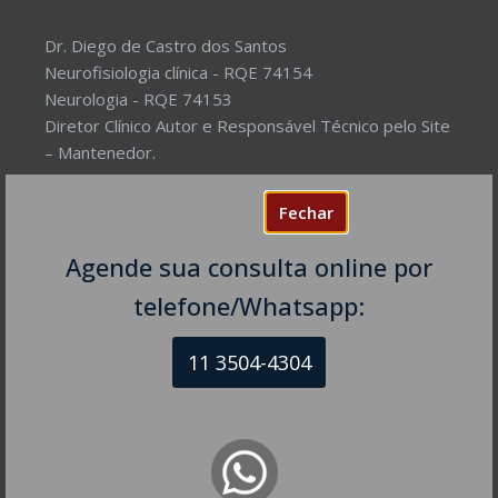
Dr. Diego de Castro dos Santos
Neurofisiologia clínica - RQE 74154
Neurologia - RQE 74153
Diretor Clínico Autor e Responsável Técnico pelo Site
– Mantenedor.
Missão do Site:
Prover Soluções cada vez mais
Fechar
completas de forma facilitada para a gestão da saúde
e o bem-estar das pessoas, com excelência,
Agende sua consulta online por
humanidade e sustentabilidade. Destinado ao
telefone/Whatsapp:
público em geral.
11 3504-4304
NEUROLOGISTA EM SÃO PAULO – SP
CRM-SP 160074
R. Itapeva, 518 - sala 1301
Bela Vista - São Paulo - SP