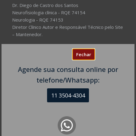
Dr. Diego de Castro dos Santos
Neurofisiologia clínica - RQE 74154
Neurologia - RQE 74153
Diretor Clínico Autor e Responsável Técnico pelo Site
– Mantenedor.
Missão do Site:
Prover Soluções cada vez mais
Fechar
completas de forma facilitada para a gestão da saúde
e o bem-estar das pessoas, com excelência,
Agende sua consulta online por
humanidade e sustentabilidade. Destinado ao
público em geral.
telefone/Whatsapp:
11 3504-4304
NEUROLOGISTA EM SÃO PAULO – SP
CRM-SP 160074
R. Itapeva, 518 - sala 1301
Bela Vista - São Paulo - SP
CEP: 01332-904