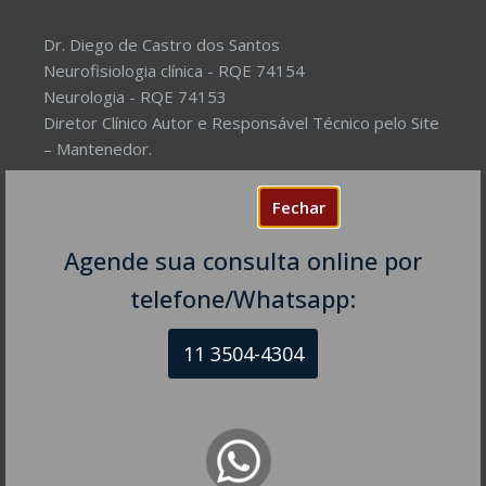
Dr. Diego de Castro dos Santos
Neurofisiologia clínica - RQE 74154
Neurologia - RQE 74153
Diretor Clínico Autor e Responsável Técnico pelo Site
– Mantenedor.
Missão do Site:
Prover Soluções cada vez mais
Fechar
completas de forma facilitada para a gestão da saúde
e o bem-estar das pessoas, com excelência,
Agende sua consulta online por
humanidade e sustentabilidade. Destinado ao
telefone/Whatsapp:
público em geral.
11 3504-4304
NEUROLOGISTA EM SÃO PAULO – SP
CRM-SP 160074
R. Itapeva, 518 - sala 1301
Bela Vista - São Paulo - SP