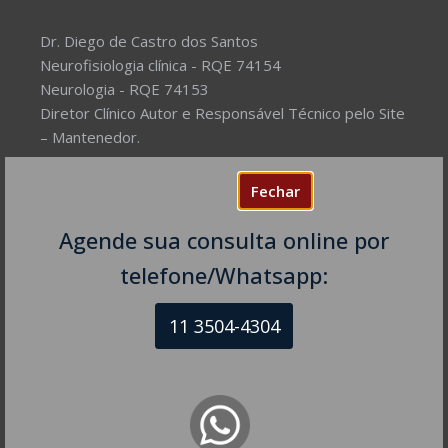
Dr. Diego de Castro dos Santos
Neurofisiologia clínica - RQE 74154
Neurologia - RQE 74153
Diretor Clínico Autor e Responsável Técnico pelo Site
– Mantenedor.
Missão do Site:
Prover Soluções cada vez mais
Fechar
completas de forma facilitada para a gestão da saúde
e o bem-estar das pessoas, com excelência,
Agende sua consulta online por
humanidade e sustentabilidade. Destinado ao
telefone/Whatsapp:
público em geral.
11 3504-4304
NEUROLOGISTA EM SÃO PAULO – SP
CRM-SP 160074
R. Itapeva, 518 - sala 1301
Bela Vista - São Paulo - SP