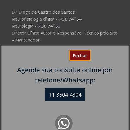
Dr. Diego de Castro dos Santos
Neurofisiologia clínica - RQE 74154
Neurologia - RQE 74153
Diretor Clínico Autor e Responsável Técnico pelo Site
– Mantenedor.
Missão do Site:
Prover Soluções cada vez mais
Fechar
completas de forma facilitada para a gestão da saúde
e o bem-estar das pessoas, com excelência,
Agende sua consulta online por
humanidade e sustentabilidade. Destinado ao
telefone/Whatsapp:
público em geral.
11 3504-4304
NEUROLOGISTA EM SÃO PAULO – SP
CRM-SP 160074
R. Itapeva, 518 - sala 1301
Bela Vista - São Paulo - SP