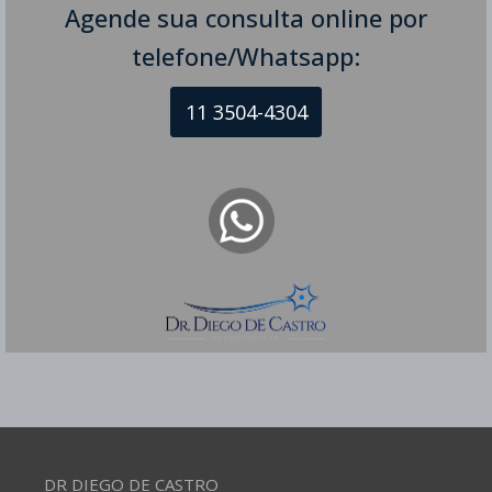
Dr Diego de Castro
Agende sua consulta online por
Epilepsia e sociedade - 26 de março - Dia Internacional
telefone/Whatsapp:
de Conscientização sobre Epilepsia Conscientização
sobre Epilepsia Nenhum ser humano é feliz no
11 3504-4304
completo isolamento. Somos seres sociáveis e
nutrimos o desejo da companhia, da amizade e do
amor. Infelizmente a ignorância e o preconceito são
barreiras que nos impedem de enxergar o sofrimento
alheio, […]
Continue Lendo
DR DIEGO DE CASTRO