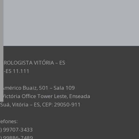
UROLOGISTA VITÓRIA – ES
M-ES 11.111
. Américo Buaiz, 501 – Sala 109
 Victória Office Tower Leste, Enseada
Suá, Vitória – ES, CEP: 29050-911
lefones:
7) 99707-3433
7) 99886-7489