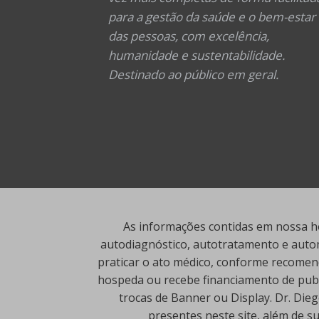
para a gestão da saúde e o bem-estar
das pessoas, com excelência,
humanidade e sustentabilidade.
Destinado ao público em geral.
As informações contidas em nossa ho
autodiagnóstico, autotratamento e autom
praticar o ato médico, conforme recomend
hospeda ou recebe financiamento de publi
trocas de Banner ou Display. Dr. Die
presentes neste site, além de s