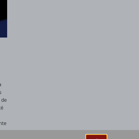
a
s
 de
té
nte
 do