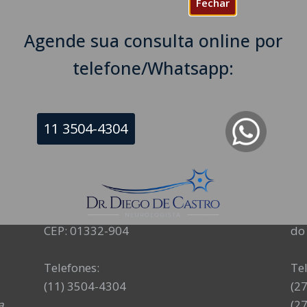
Fechar
Agende sua consulta online por
telefone/Whatsapp:
11 3504-4304
NEUROLOGISTA EM SÃO PAULO – SP
NE
CRM-SP 160074
CR
R. Itapeva, 518 - sala 1301
Av
Bela Vista - São Paulo - SP
Ed.
CEP: 01332-904
do 
Telefones:
Te
(11) 3504-4304
(2
a
(2