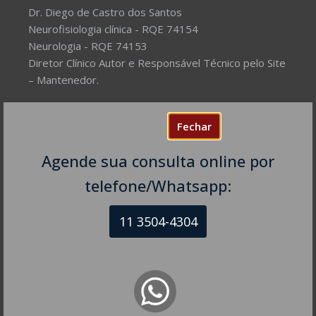
Dr. Diego de Castro dos Santos
Neurofisiologia clínica - RQE 74154
Neurologia - RQE 74153
Diretor Clínico Autor e Responsável Técnico pelo Site
– Mantenedor.
Missão do Site:
Prover Soluções cada vez mais
Fechar
completas de forma facilitada para a gestão da saúde
e o bem-estar das pessoas, com excelência,
Agende sua consulta online por
humanidade e sustentabilidade. Destinado ao
público em geral.
telefone/Whatsapp:
11 3504-4304
NEUROLOGISTA EM SÃO PAULO – SP
CRM-SP 160074
R. Itapeva, 518 - sala 1301
Bela Vista - São Paulo - SP
CEP: 01332-904