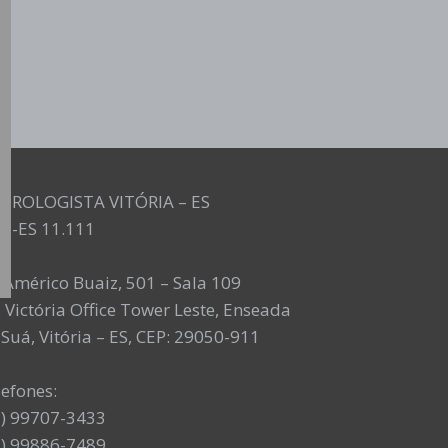
UROLOGISTA VITÓRIA – ES
M-ES 11.111
. Américo Buaiz, 501 – Sala 109
 Victória Office Tower Leste, Enseada
Suá, Vitória – ES, CEP: 29050-911
lefones:
7) 99707-3433
7) 99886-7489