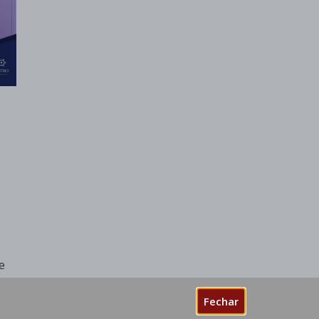
e
Fechar