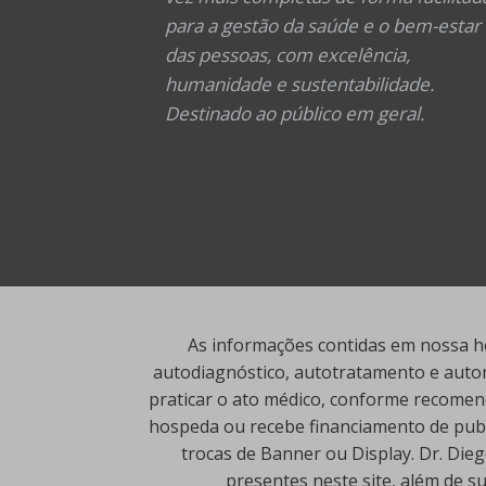
para a gestão da saúde e o bem-estar
das pessoas, com excelência,
humanidade e sustentabilidade.
Destinado ao público em geral.
As informações contidas em nossa ho
autodiagnóstico, autotratamento e autom
praticar o ato médico, conforme recomend
hospeda ou recebe financiamento de publi
trocas de Banner ou Display. Dr. Die
presentes neste site, além de s