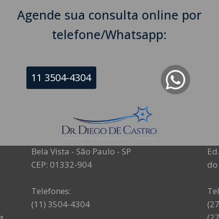
Agende sua consulta online por
telefone/Whatsapp:
11 3504-4304
NEUROLOGISTA EM SÃO PAULO – SP
NE
CRM-SP 160074
CR
R. Itapeva, 518 - sala 1301
Av
Bela Vista - São Paulo - SP
Ed.
CEP: 01332-904
do 
Telefones:
Te
(11) 3504-4304
(2
a
(2