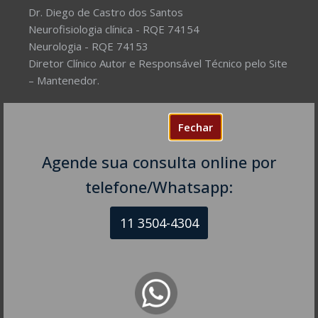
Dr. Diego de Castro dos Santos
Neurofisiologia clínica - RQE 74154
Neurologia - RQE 74153
Diretor Clínico Autor e Responsável Técnico pelo Site
– Mantenedor.
Missão do Site:
Prover Soluções cada vez mais
Fechar
completas de forma facilitada para a gestão da saúde
e o bem-estar das pessoas, com excelência,
Agende sua consulta online por
humanidade e sustentabilidade. Destinado ao
público em geral.
telefone/Whatsapp:
11 3504-4304
NEUROLOGISTA EM SÃO PAULO – SP
CRM-SP 160074
R. Itapeva, 518 - sala 1301
Bela Vista - São Paulo - SP
CEP: 01332-904