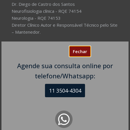
Dr. Diego de Castro dos Santos
Neurofisiologia clínica - RQE 74154
Neurologia - RQE 74153
Diretor Clínico Autor e Responsável Técnico pelo Site
– Mantenedor.
Missão do Site:
Prover Soluções cada vez mais
Fechar
completas de forma facilitada para a gestão da saúde
e o bem-estar das pessoas, com excelência,
Agende sua consulta online por
humanidade e sustentabilidade. Destinado ao
público em geral.
telefone/Whatsapp:
11 3504-4304
NEUROLOGISTA EM SÃO PAULO – SP
CRM-SP 160074
R. Itapeva, 518 - sala 1301
Bela Vista - São Paulo - SP
CEP: 01332-904