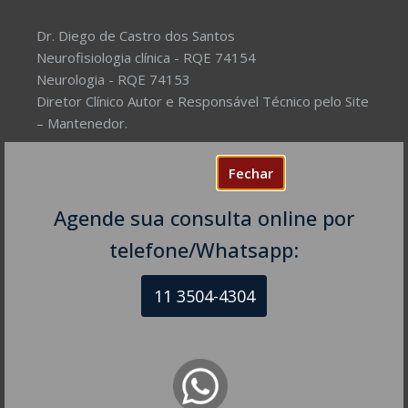
Dr. Diego de Castro dos Santos
Neurofisiologia clínica - RQE 74154
Neurologia - RQE 74153
Diretor Clínico Autor e Responsável Técnico pelo Site
– Mantenedor.
Missão do Site:
Prover Soluções cada vez mais
Fechar
completas de forma facilitada para a gestão da saúde
e o bem-estar das pessoas, com excelência,
Agende sua consulta online por
humanidade e sustentabilidade. Destinado ao
telefone/Whatsapp:
público em geral.
11 3504-4304
NEUROLOGISTA EM SÃO PAULO – SP
CRM-SP 160074
R. Itapeva, 518 - sala 1301
Bela Vista - São Paulo - SP